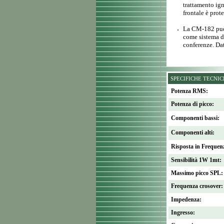
trattamento ign
frontale è prote
La CM-182 può e
come sistema d
conferenze. Dat
SPECIFICHE TECNI
Potenza RMS:
Potenza di picco:
Componenti bassi:
Componenti alti:
Risposta in Frequen
Sensibilità 1W 1mt:
Massimo picco SPL:
Frequenza crosover:
Impedenza:
Ingresso: