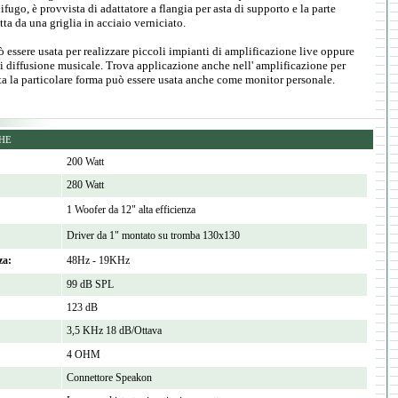
ifugo, è provvista di adattatore a flangia per asta di supporto e la parte
tta da una griglia in acciaio verniciato.
ssere usata per realizzare piccoli impianti di amplificazione live oppure
i diffusione musicale. Trova applicazione anche nell' amplificazione per
a la particolare forma può essere usata anche come monitor personale.
CHE
200 Watt
280 Watt
1 Woofer da 12" alta efficienza
Driver da 1" montato su tromba 130x130
za:
48Hz - 19KHz
99 dB SPL
123 dB
3,5 KHz 18 dB/Ottava
4 OHM
Connettore Speakon