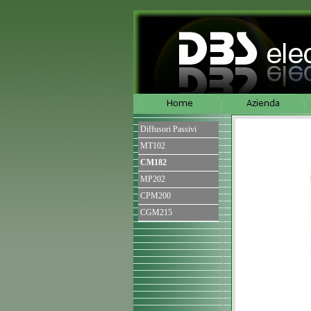
Diffusori Passivi
MT102
CM182
MP202
CPM200
CGM215