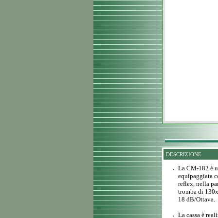
DESCRIZIONE
La CM-182 è un
equipaggiata c
reflex, nella p
tromba di 130x
18 dB/Ottava.
La cassa è real