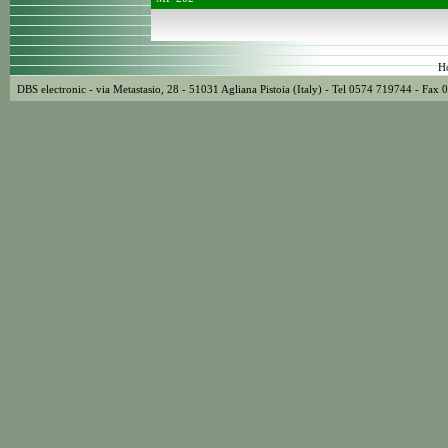
H
DBS electronic - via Metastasio, 28 - 51031 Agliana Pistoia (Italy) - Tel 0574 719744 - F