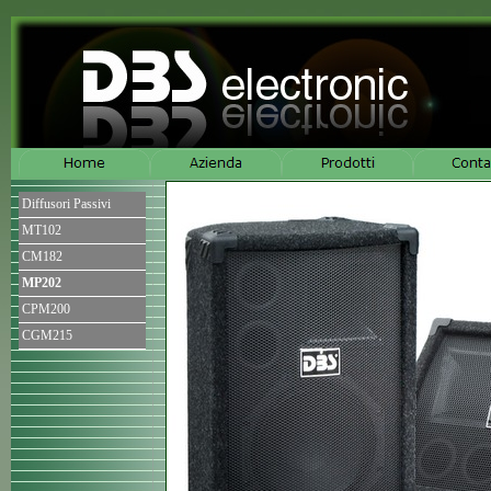
Diffusori Passivi
MT102
CM182
MP202
CPM200
CGM215