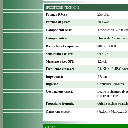
SPECIFICHE TECNICHE
Potenza RMS:
250 Watt
Potenza di picco:
300 Watt
Componenti bassi:
1 Woofer da 8" alta eff
Componenti alti:
Driver da 25mm monta
Risposta in Frequenza:
48Hz - 20KHz
Sensibilità 1W 1mt:
99 dB SPL
Massimo picco SPL:
125 dB
Frequenza crosover:
2,8 KHz 18 dB/Ottava
Impedenza:
4 Ohm
Ingresso:
Connetore Speakon
Costruzione cassa:
Legno multistrato rives
colore antracite
Protezione frontale:
Griglia acciaio vernici
Dimesione e peso:
(AxLxP) 44x30x28,5 
MP-202