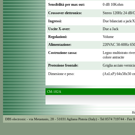
Sensibilità per max out:
0 dB 10Kohm
Crossover elettronico:
Stereo 120Hz 24 dB/O
Ingressi:
Due bilanciati a jack/X
Uscite X-over:
Due a Jack
Regolazioni:
Volume
Alimentazione:
220VAC 50-60Hz 65
Costruzione cassa:
Legno multistrato rive
colore antracite
Protezione frontale:
Griglia acciaio vernici
Dimesione e peso:
(AxLxP) 64x58x50 c
CM-182A
H
DBS electronic - via Metastasio, 28 - 51031 Agliana Pistoia (Italy) - Tel 0574 719744 - F