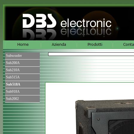
Subwoofer
Sub200A
Sub210A
Sub515A
Sub518A
Sub918A
Sub2002