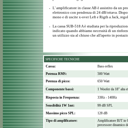
L' amplificatore in classe AB è assistito da un p
elettronico con pendenza di 24 dB/ottava. Dispone
mono e di uscite x-over Left e Rigth a Jack, reg
La cassa SUB-518 A è studiata per la riproduzione
indicato quando abbiamo necessità di un rinforzo 
un utilizzo sia al chiuso che all'aperto in postazi
SPECIFICHE TECNICHE
Cassa:
Bass-reflex
Potenza RMS:
500 Watt
Potenza di picco:
650 Watt
Componente bassi:
1 Woofer da 18" alta e
Risposta in Frequenza:
33Hz - 140Hz
Sensibilità 1W 1mt:
99 dB SPL
Massimo picco SPL:
128 dB
Tipo di amplificatore:
Amplificatore BJT in 
precessore dinamico d