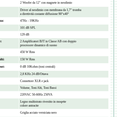
2 Woofer da 12" con magnete in neodimio
Driver al neodimio con membrana da 1,7" tromba
a direttività costante diffusione 90°x40°
za:
47Hz - 19KHz
101 dB SPL
129 dB
e:
2 Amplificatori BJT in Classe AB con doppio
processore dinamico di suono
450 W Rms
lti:
150 W Rms
out:
0 dB 10Kohm (toni centrali)
2,8 KHz 24 dB/Ottava
Connettore XLR e jack
Volume, Toni Alti, Toni Bassi
220VAC 50-60Hz 250VA
Legno multistrato rivestito in moqette
colore antracite
Griglia acciaio verniciata nero