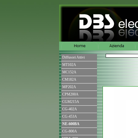
Diffusori Attivi
MT102A
MC152A
CM182A
MP202A
CPM200A
CGM215A
CG-402A
CG-453A
NE-600BA
CG-800A