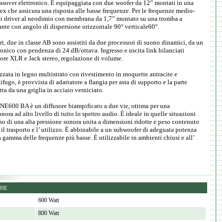
ossover elettronico. È equipaggiata con due woofer da 12” montati in una
lex che assicura una risposta alle basse frequenze. Per le frequenze medio-
n driver al neodimio con membrana da 1,7” montato su una tromba a
tante con angolo di dispersione orizzontale 90° verticale60°.
ri, due in classe AB sono assistiti da due processori di suono dinamici, da un
ronico con pendenza di 24 dB/ottava. Ingresso e uscita link bilanciati
tore XLR e Jack stereo, regolazione di volume.
izzata in legno multistrato con rivestimento in moquette antracite e
ifugo, è provvista di adattatore a flangia per asta di supporto e la parte
tta da una griglia in acciaio verniciato.
 NE600 BA è un diffusore biampificato a due vie, ottima per una
nora ad alto livello di tutto lo spettro audio. È ideale in quelle situazioni
o di una alta pressione sonora unita a dimensioni ridotte e peso contenuto
il trasporto e l’ utilizzo. È abbinabile a un subwoofer di adeguata potenza
a gamma delle frequenze più basse. È utilizzabile in ambienti chiusi e all’
CHE
600 Watt
800 Watt