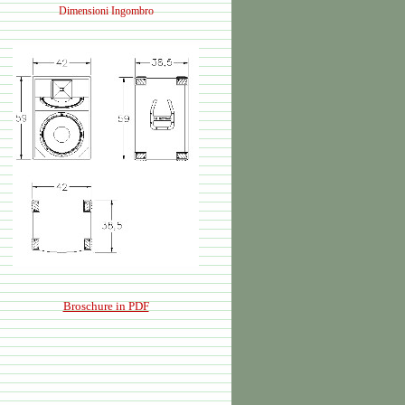
Dimensioni Ingombro
Broschure in PDF