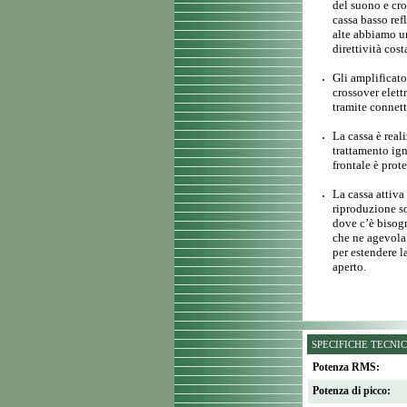
del suono e cr
cassa basso ref
alte abbiamo u
direttività cos
Gli amplificato
crossover elett
tramite connet
La cassa è real
trattamento ign
frontale è prote
La cassa attiva
riproduzione so
dove c’è bisogn
che ne agevola 
per estendere l
aperto.
SPECIFICHE TECNI
Potenza RMS:
Potenza di picco: