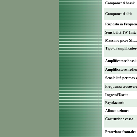
Componenti bassi:
Componenti alti:
Risposta in Frequen
Sensibilità 1W 1mt:
Massimo picco SPL:
Tipo di amplificator
Amplificatore bassi:
Amplificatore nedioa
Sensibilità per max 
Frequenza crosover:
Ingressi/Uscita:
Regolazioni:
Alimentazione:
Costruzione cassa:
Protezione frontale: