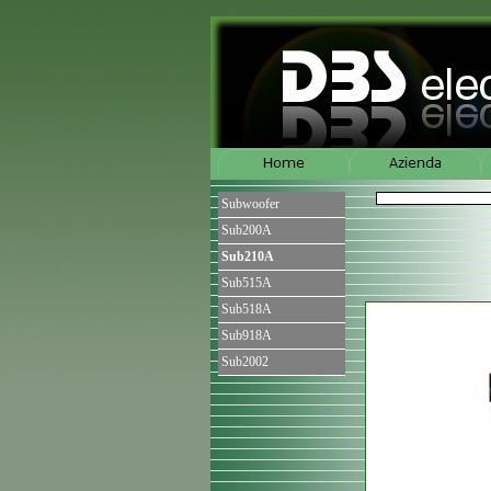
Subwoofer
Sub200A
Sub210A
Sub515A
Sub518A
Sub918A
Sub2002