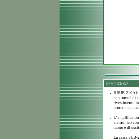
DESCRIZIONE
Il SUB-210A è 
con tunnel di a
rivestimento in
protetta da una
L' amplificator
elettronico con
mono e di uscit
La cassa SUB-21