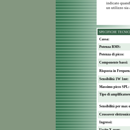
indicato quando
un utilizzo sia 
SPECIFICHE TECNI
Cassa:
Potenza RMS:
Potenza di picco:
Componente bassi:
Risposta in Frequen
Sensibilità 1W 1mt:
Massimo picco SPL:
Tipo di amplificatore
Sensibilità per max 
Crossover elettronic
Ingressi:
Uscite X-over: