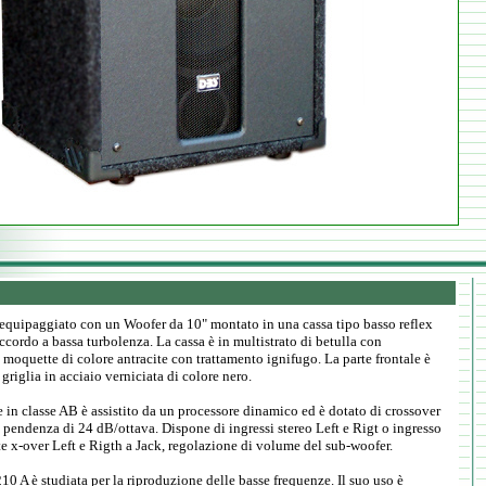
equipaggiato con un Woofer da 10" montato in una cassa tipo basso reflex
ccordo a bassa turbolenza. La cassa è in multistrato di betulla con
 moquette di colore antracite con trattamento ignifugo. La parte frontale è
 griglia in acciaio verniciata di colore nero.
e in classe AB è assistito da un processore dinamico ed è dotato di crossover
 pendenza di 24 dB/ottava. Dispone di ingressi stereo Left e Rigt o ingresso
e x-over Left e Rigth a Jack, regolazione di volume del sub-woofer.
0 A è studiata per la riproduzione delle basse frequenze. Il suo uso è