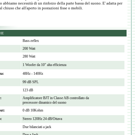
 abbiamo necessità di un rinforzo della parte bassa del suono. E' adatta per
al chiuso che all'aperto in postazioni fisse o mobili.
CHE
Bass-reflex
200 Watt
280 Watt
1 Woofer da 10" alta efficienza
za:
48Hz - 140Hz
99 dB SPL
123 dB
:
Amplificatore BJT in Classe AB controllato da
precessore dinamico del suono
out:
0 dB 10Kohm
o:
Stereo 120Hz 24 dB/Ottava
Due bilanciati a jack
Due a Jack